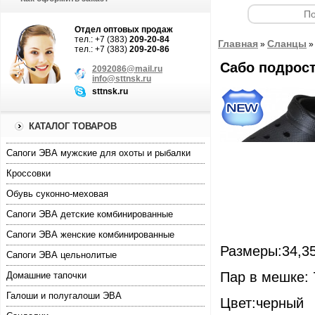
Отдел оптовых продаж
тел.: +7 (383)
209-20-84
Главная
Сланцы
»
тел.: +7 (383)
209-20-86
Сабо подрост
2092086@mail.ru
info@sttnsk.ru
sttnsk.ru
КАТАЛОГ ТОВАРОВ
Cапоги ЭВА мужские для охоты и рыбалки
Кроссовки
Обувь суконно-меховая
Сапоги ЭВА детские комбинированные
Сапоги ЭВА женские комбинированные
Размеры:34,35
Сапоги ЭВА цельнолитые
Пар в мешке: 
Домашние тапочки
Галоши и полугалоши ЭВА
Цвет:черный