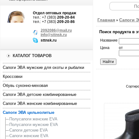
Отдел оптовых продаж
тел.: +7 (383)
209-20-84
Главная
Сапоги 
»
тел.: +7 (383)
209-20-86
2092086@mail.ru
Поиск продукта в э
info@sttnsk.ru
sttnsk.ru
Название
Цена
от
КАТАЛОГ ТОВАРОВ
Cапоги ЭВА мужские для охоты и рыбалки
Кроссовки
Обувь суконно-меховая
Сортиро
Сапоги ЭВА детские комбинированные
Сапоги ЭВА женские комбинированные
Сапоги ЭВА цельнолитые
Полусапоги женские EVA
Полусапоги мужские EVA
Сапоги детские EVA
Сапоги женские EVA