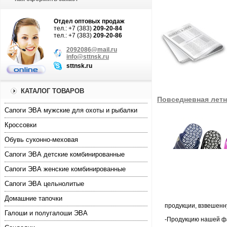
Отдел оптовых продаж
тел.: +7 (383)
209-20-84
тел.: +7 (383)
209-20-86
2092086@mail.ru
info@sttnsk.ru
sttnsk.ru
КАТАЛОГ ТОВАРОВ
Повседневная летн
Cапоги ЭВА мужские для охоты и рыбалки
Кроссовки
Обувь суконно-меховая
Сапоги ЭВА детские комбинированные
Сапоги ЭВА женские комбинированные
Сапоги ЭВА цельнолитые
Домашние тапочки
продукции, взвешенн
Галоши и полугалоши ЭВА
-Продукцию нашей фа