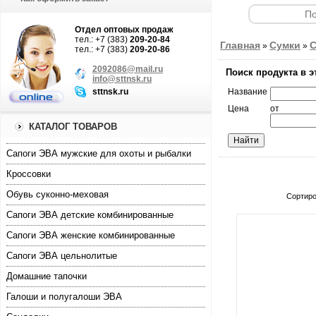
Отдел оптовых продаж
тел.: +7 (383)
209-20-84
Главная
Сумки
С
»
»
тел.: +7 (383)
209-20-86
2092086@mail.ru
Поиск продукта в э
info@sttnsk.ru
sttnsk.ru
Название
Цена
от
КАТАЛОГ ТОВАРОВ
Cапоги ЭВА мужские для охоты и рыбалки
Кроссовки
Обувь суконно-меховая
Сортиро
Сапоги ЭВА детские комбинированные
Сапоги ЭВА женские комбинированные
Сапоги ЭВА цельнолитые
Домашние тапочки
увеличи
Галоши и полугалоши ЭВА