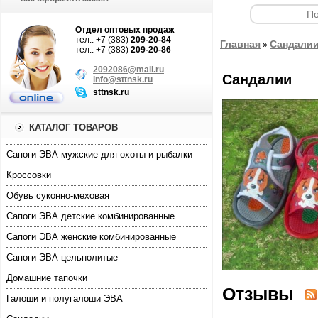
Отдел оптовых продаж
тел.: +7 (383)
209-20-84
Главная
Сандали
»
тел.: +7 (383)
209-20-86
2092086@mail.ru
Сандалии
info@sttnsk.ru
sttnsk.ru
КАТАЛОГ ТОВАРОВ
Cапоги ЭВА мужские для охоты и рыбалки
Кроссовки
Обувь суконно-меховая
Сапоги ЭВА детские комбинированные
Сапоги ЭВА женские комбинированные
Сапоги ЭВА цельнолитые
Домашние тапочки
Отзывы
Галоши и полугалоши ЭВА