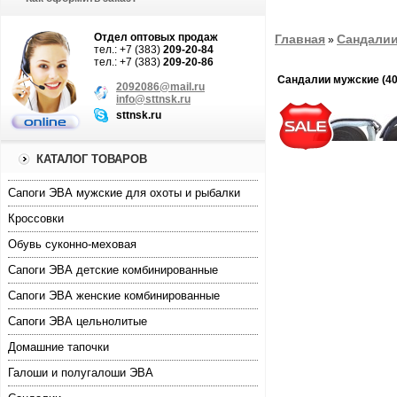
Отдел оптовых продаж
Главная
Сандали
»
тел.: +7 (383)
209-20-84
тел.: +7 (383)
209-20-86
Сандалии мужские (40
2092086@mail.ru
info@sttnsk.ru
sttnsk.ru
КАТАЛОГ ТОВАРОВ
Cапоги ЭВА мужские для охоты и рыбалки
Кроссовки
Обувь суконно-меховая
Сапоги ЭВА детские комбинированные
Сапоги ЭВА женские комбинированные
Сапоги ЭВА цельнолитые
Домашние тапочки
Галоши и полугалоши ЭВА