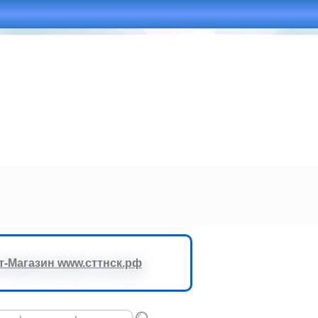
-Магазин www.сттнск.рф