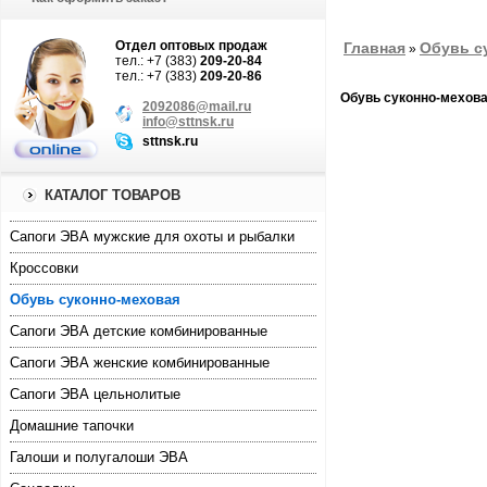
Отдел оптовых продаж
Главная
Обувь с
»
тел.: +7 (383)
209-20-84
тел.: +7 (383)
209-20-86
Обувь суконно-мехов
2092086@mail.ru
info@sttnsk.ru
sttnsk.ru
КАТАЛОГ ТОВАРОВ
Cапоги ЭВА мужские для охоты и рыбалки
Кроссовки
Обувь суконно-меховая
Сапоги ЭВА детские комбинированные
Сапоги ЭВА женские комбинированные
Сапоги ЭВА цельнолитые
Домашние тапочки
Галоши и полугалоши ЭВА