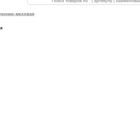
уконно-меховая
ая