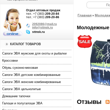
Отдел оптовых продаж
тел.: +7 (383)
209-20-84
Главная
Молодеж
»
тел.: +7 (383)
209-20-86
2092086@mail.ru
Молодежные 
info@sttnsk.ru
sttnsk.ru
КАТАЛОГ ТОВАРОВ
Cапоги ЭВА мужские для охоты и рыбалки
Кроссовки
Обувь суконно-меховая
Сапоги ЭВА детские комбинированные
Сапоги ЭВА женские комбинированные
Сапоги ЭВА цельнолитые
Домашние тапочки
Отзывы
Галоши и полугалоши ЭВА