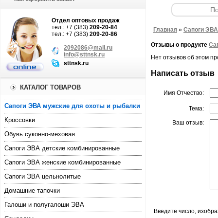
Отдел оптовых продаж
тел.: +7 (383)
209-20-84
Главная
»
Cапоги ЭВА
тел.: +7 (383)
209-20-86
Отзывы о продукте
Са
2092086@mail.ru
info@sttnsk.ru
Нет отзывов об этом пр
sttnsk.ru
Написать отзыв
КАТАЛОГ ТОВАРОВ
Имя Отчество:
Cапоги ЭВА мужские для охоты и рыбалки
Тема:
Кроссовки
Ваш отзыв:
Обувь суконно-меховая
Сапоги ЭВА детские комбинированные
Сапоги ЭВА женские комбинированные
Сапоги ЭВА цельнолитые
Домашние тапочки
Галоши и полугалоши ЭВА
Введите число, изобр